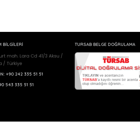
M BİLGİLERİ
TURSAB BELGE DOĞRULAMA
urt mah. Lara Cd 41/3 Aksu /
a / Türkiye
ON:
+90 242 335 51 51
90 543 335 51 51
a Havalimanı