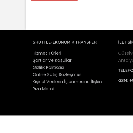
SHUTTLE-EKONOMIK TRANSFER
İLETİŞİ
Hizmet Türleri
Güzely
Şartlar Ve Koşullar
Antaly
Gizlilik Politikası
TELEF
Online Satış Sözleşmesi
GSM:
+
Kişisel Verilerin İşlenmesine İlişkin
Rıza Metni
© 2012 - 2025 Antalya Shuttle Transfer - Antaly