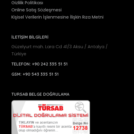
Gizlilik Politikası
Online Satış Sözleşmesi
Kişisel Verilerin İşlenmesine İlişkin Rıza Metni
İLETİŞİM BİLGİLERİ
Güzelyurt mah. Lara Cd 41/3 Aksu / Antalya /
Türkiye
TELEFON:
+90 242 335 51 51
GSM:
+90 543 335 51 51
TURSAB BELGE DOĞRULAMA