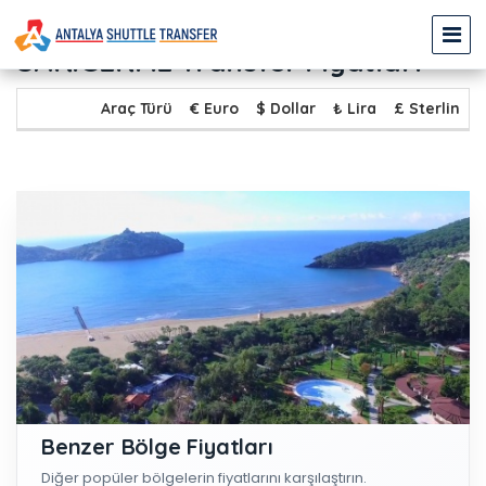
ANTALYA ŞEHİR MERKEZİ -
SARIGERME Transfer Fiyatları
Araç Türü
€ Euro
$ Dollar
₺ Lira
£ Sterlin
Benzer Bölge Fiyatları
Diğer popüler bölgelerin fiyatlarını karşılaştırın.