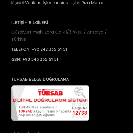
Kişisel Verilerin İşlenmesine İlişkin Rıza Metni
İLETİŞİM BİLGİLERİ
Güzelyurt mah. Lara Cd 41/3 Aksu / Antalya /
Türkiye
TELEFON:
+90 242 335 51 51
GSM:
+90 543 335 51 51
TURSAB BELGE DOĞRULAMA