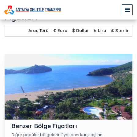
KUNDU - SARIGERME Transfer
Fiyatları
Araç Türü
€ Euro
$ Dollar
₺ Lira
£ Sterlin
Benzer Bölge Fiyatları
Diğer popüler bölgelerin fiyatlarını karşılaştırın.