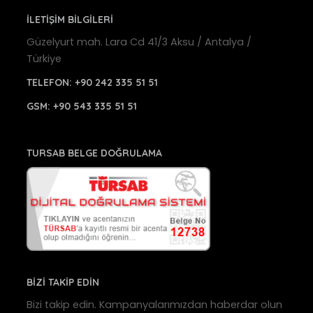
İLETİŞİM BİLGİLERİ
Güzelyurt mah. Lara Cd 41/3 Aksu / Antalya /
Türkiye
TELEFON:
+90 242 335 51 51
GSM:
+90 543 335 51 51
TURSAB BELGE DOĞRULAMA
BİZİ TAKİP EDİN
Bizi takip edin. Kampanyalarımızdan haberdar olun