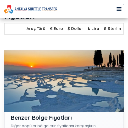
TÜRKLER - PAMUKKALE Transfer
Fiyatları
Araç Türü
€ Euro
$ Dollar
₺ Lira
£ Sterlin
Benzer Bölge Fiyatları
Diğer popüler bölgelerin fiyatlarını karşılaştırın.