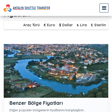
TÜRKLER - DALYAN Transfer
Fiyatları
Araç Türü
€ Euro
$ Dollar
₺ Lira
£ Sterlin
Benzer Bölge Fiyatları
Diğer popüler bölgelerin fiyatlarını karşılaştırın.