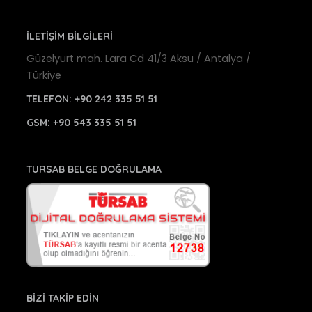
İLETİŞİM BİLGİLERİ
Güzelyurt mah. Lara Cd 41/3 Aksu / Antalya /
Türkiye
TELEFON:
+90 242 335 51 51
GSM:
+90 543 335 51 51
TURSAB BELGE DOĞRULAMA
BİZİ TAKİP EDİN