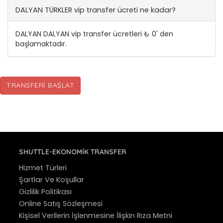
DALYAN TÜRKLER vip transfer ücreti ne kadar?
DALYAN DALYAN vip transfer ücretleri ₺ 0' den
başlamaktadır.
TRANSFERI BAŞLAT
SHUTTLE-EKONOMIK TRANSFER
Hizmet Türleri
Şartlar Ve Koşullar
Gizlilik Politikası
Online Satış Sözleşmesi
Kişisel Verilerin İşlenmesine İlişkin Rıza Metni