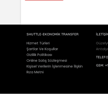
SHUTTLE-EKONOMIK TRANSFER
İLETİŞİ
Hizmet Türleri
Güzely
Şartlar Ve Koşullar
Antaly
Gizlilik Politikası
TELEF
Online Satış Sözleşmesi
GSM:
+
Kişisel Verilerin İşlenmesine İlişkin
Rıza Metni
© 2012 - 2025 Antalya Shuttle Transfer - Antaly