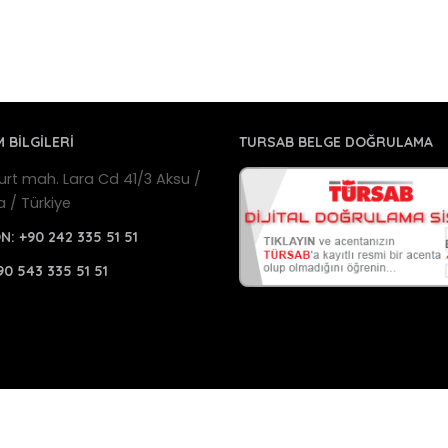
M BİLGİLERİ
TURSAB BELGE DOĞRULAMA
urt mah. Lara Cd 41/3 Aksu /
a / Türkiye
ON:
+90 242 335 51 51
90 543 335 51 51
a Havalimanı