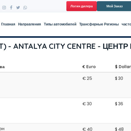
Логин дилера
Мой Заказ
Главная
Направления
Типы автомобилей
Трансферные Регионы
част
) - ANTALYA CITY CENTRE - ЦЕНТ
тва
€ Euro
$ Dollar
€
25
$
30
€
30
$
36
эн
€
40
$
48