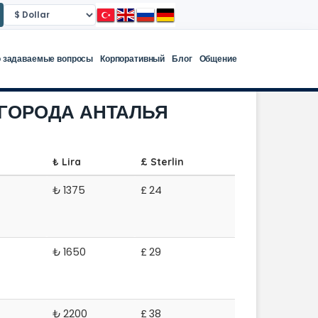
о задаваемые вопросы
Корпоративный
Блог
Общение
Р ГОРОДА АНТАЛЬЯ
₺ Lira
£ Sterlin
₺
1375
£
24
₺
1650
£
29
₺
2200
£
38