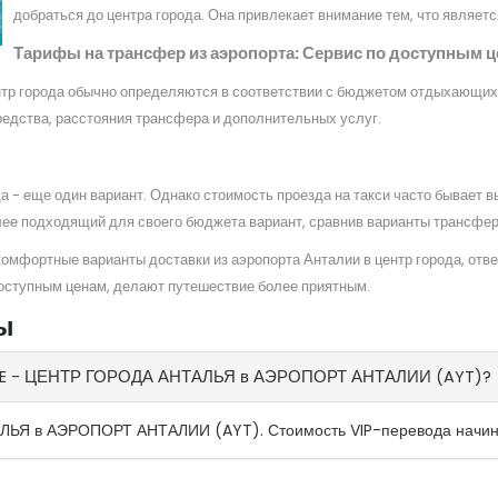
добраться до центра города. Она привлекает внимание тем, что являе
Тарифы на трансфер из аэропорта: Сервис по доступным 
ентр города обычно определяются в соответствии с бюджетом отдыхающих
редства, расстояния трансфера и дополнительных услуг.
да - еще один вариант. Однако стоимость проезда на такси часто бывает
ее подходящий для своего бюджета вариант, сравнив варианты трансфер
мфортные варианты доставки из аэропорта Анталии в центр города, отве
доступным ценам, делают путешествие более приятным.
ы
ENTRE - ЦЕНТР ГОРОДА АНТАЛЬЯ в АЭРОПОРТ АНТАЛИИ (AYT)?
ЬЯ в АЭРОПОРТ АНТАЛИИ (AYT). Стоимость VIP-перевода начинае