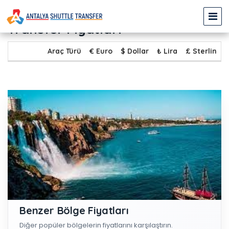
PAMUKKALE - GÜZELOBA
Transfer Fiyatları
Araç Türü
€ Euro
$ Dollar
₺ Lira
£ Sterlin
Benzer Bölge Fiyatları
Diğer popüler bölgelerin fiyatlarını karşılaştırın.