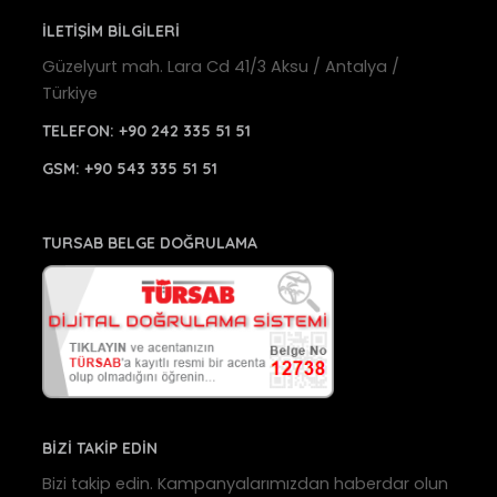
İLETİŞİM BİLGİLERİ
Güzelyurt mah. Lara Cd 41/3 Aksu / Antalya /
Türkiye
TELEFON:
+90 242 335 51 51
GSM:
+90 543 335 51 51
TURSAB BELGE DOĞRULAMA
BİZİ TAKİP EDİN
Bizi takip edin. Kampanyalarımızdan haberdar olun