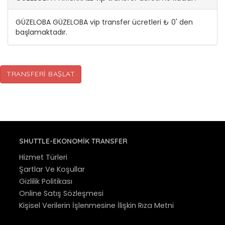
GÜZELOBA GÜZELOBA vip transfer ücretleri ₺ 0' den
başlamaktadır.
TRANSFERI BAŞLAT
SHUTTLE-EKONOMIK TRANSFER
Hizmet Türleri
Şartlar Ve Koşullar
Gizlilik Politikası
Online Satış Sözleşmesi
Kişisel Verilerin İşlenmesine İlişkin Rıza Metni