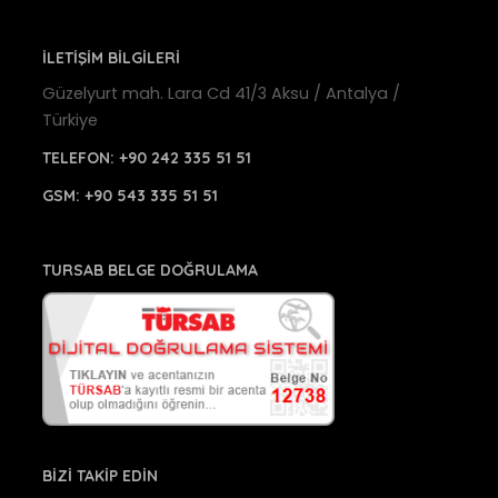
İLETİŞİM BİLGİLERİ
Güzelyurt mah. Lara Cd 41/3 Aksu / Antalya /
Türkiye
TELEFON:
+90 242 335 51 51
GSM:
+90 543 335 51 51
TURSAB BELGE DOĞRULAMA
BİZİ TAKİP EDİN