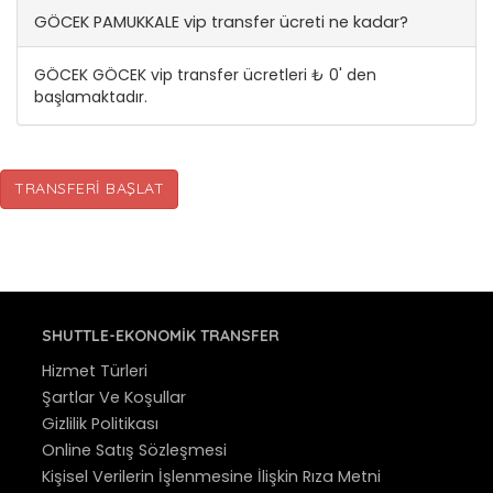
GÖCEK PAMUKKALE vip transfer ücreti ne kadar?
GÖCEK GÖCEK vip transfer ücretleri ₺ 0' den
başlamaktadır.
TRANSFERI BAŞLAT
SHUTTLE-EKONOMIK TRANSFER
Hizmet Türleri
Şartlar Ve Koşullar
Gizlilik Politikası
Online Satış Sözleşmesi
Kişisel Verilerin İşlenmesine İlişkin Rıza Metni