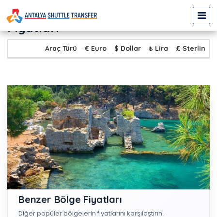
PAMUKKALE - GÖCEK Transfer
Fiyatları
Araç Türü
€ Euro
$ Dollar
₺ Lira
£ Sterlin
Benzer Bölge Fiyatları
Diğer popüler bölgelerin fiyatlarını karşılaştırın.