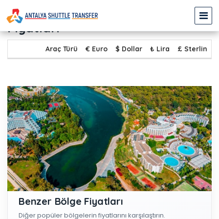
LARA - TİTREYENGÖL Transfer
Fiyatları
Araç Türü
€ Euro
$ Dollar
₺ Lira
£ Sterlin
Benzer Bölge Fiyatları
Diğer popüler bölgelerin fiyatlarını karşılaştırın.