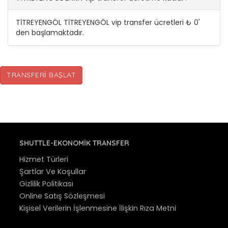
TİTREYENGÖL TİTREYENGÖL vip transfer ücretleri ₺ 0'
den başlamaktadır.
TRANSFERI BAŞLAT
SHUTTLE-EKONOMIK TRANSFER
Hizmet Türleri
Şartlar Ve Koşullar
Gizlilik Politikası
Online Satış Sözleşmesi
Kişisel Verilerin İşlenmesine İlişkin Rıza Metni