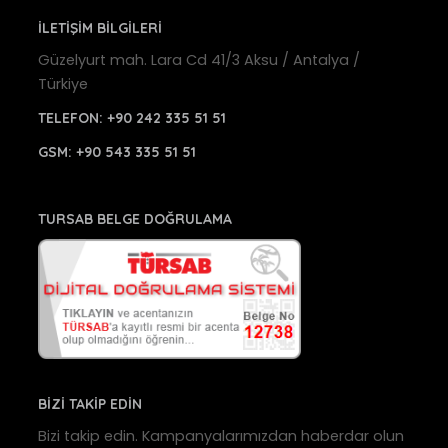
İLETİŞİM BİLGİLERİ
Güzelyurt mah. Lara Cd 41/3 Aksu / Antalya /
Türkiye
TELEFON:
+90 242 335 51 51
GSM:
+90 543 335 51 51
TURSAB BELGE DOĞRULAMA
BİZİ TAKİP EDİN
Bizi takip edin. Kampanyalarımızdan haberdar olun