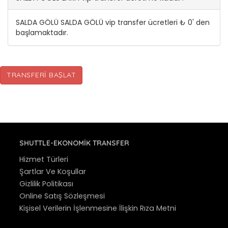
SALDA GÖLÜ SALDA GÖLÜ vip transfer ücretleri ₺ 0' den
başlamaktadır.
TRANSFERI BAŞLAT
SHUTTLE-EKONOMIK TRANSFER
Hizmet Türleri
Şartlar Ve Koşullar
Gizlilik Politikası
Online Satış Sözleşmesi
Kişisel Verilerin İşlenmesine İlişkin Rıza Metni