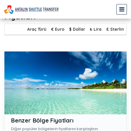
LARA - SALDA GÖLÜ Transfer
Fiyatları
Araç Türü
€ Euro
$ Dollar
₺ Lira
£ Sterlin
Benzer Bölge Fiyatları
Diğer popüler bölgelerin fiyatlarını karşılaştırın.