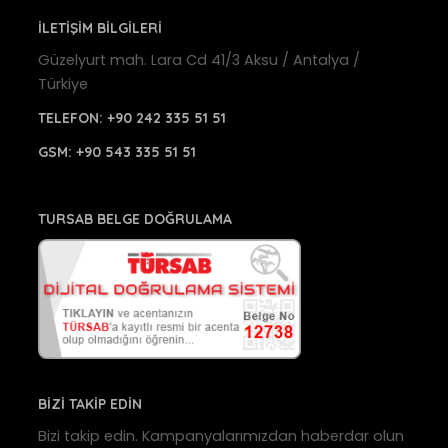
İLETİŞİM BİLGİLERİ
Güzelyurt mah. Lara Cd 41/3 Aksu / Antalya /
Türkiye
TELEFON:
+90 242 335 51 51
GSM:
+90 543 335 51 51
TURSAB BELGE DOĞRULAMA
BİZİ TAKİP EDİN
Bizi takip edin. Kampanyalarımızdan haberdar olun