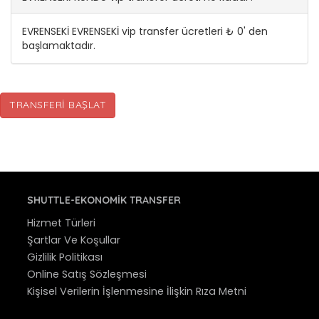
EVRENSEKİ EVRENSEKİ vip transfer ücretleri ₺ 0' den
başlamaktadır.
TRANSFERI BAŞLAT
SHUTTLE-EKONOMIK TRANSFER
Hizmet Türleri
Şartlar Ve Koşullar
Gizlilik Politikası
Online Satış Sözleşmesi
Kişisel Verilerin İşlenmesine İlişkin Rıza Metni