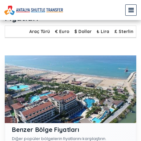
KUNDU - EVRENSEKİ Transfer
Fiyatları
Araç Türü
€ Euro
$ Dollar
₺ Lira
£ Sterlin
Benzer Bölge Fiyatları
Diğer popüler bölgelerin fiyatlarını karşılaştırın.