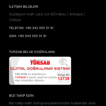
İLETİŞİM BİLGİLERİ
Güzelyurt mah. Lara Cd 41/3 Aksu / Antalya /
Türkiye
TELEFON:
+90 242 335 51 51
GSM:
+90 543 335 51 51
TURSAB BELGE DOĞRULAMA
BİZİ TAKİP EDİN
Bizi takip edin. Kampanyalarımızdan haberdar olun