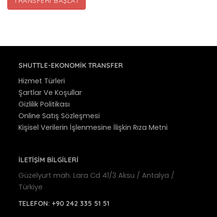
TRANSFERI BAŞLAT
SHUTTLE-EKONOMIK TRANSFER
Hizmet Türleri
Şartlar Ve Koşullar
Gizlilik Politikası
Online Satış Sözleşmesi
Kişisel Verilerin İşlenmesine İlişkin Rıza Metni
İLETİŞİM BİLGİLERİ
Güzelyurt mah. Lara Cd 41/3 Aksu / Antalya /
Türkiye
TELEFON:
+90 242 335 51 51