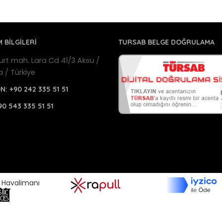
M BİLGİLERİ
TURSAB BELGE DOĞRULAMA
urt mah. Lara Cd 41/3 Aksu /
a / Türkiye
ON:
+90 242 335 51 51
90 543 335 51 51
a Havalimanı