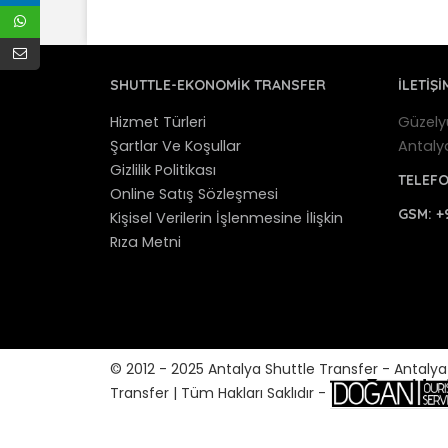
SHUTTLE-EKONOMIK TRANSFER
İLETİŞİ
Hizmet Türleri
Güzely
Şartlar Ve Koşullar
Antaly
Gizlilik Politikası
TELEF
Online Satış Sözleşmesi
GSM:
+
Kişisel Verilerin İşlenmesine İlişkin
Rıza Metni
© 2012 - 2025 Antalya Shuttle Transfer - Antaly
Transfer | Tüm Hakları Saklıdır -