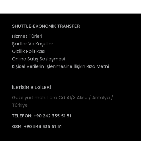
SHUTTLE-EKONOMIK TRANSFER
Hizmet Türleri
Şartlar Ve Koşullar
Gizlilik Politikası
Online Satış Sözleşmesi
Kişisel Verilerin İşlenmesine İlişkin Rıza Metni
İLETİŞİM BİLGİLERİ
Güzelyurt mah. Lara Cd 41/3 Aksu / Antalya /
Türkiye
TELEFON:
+90 242 335 51 51
GSM:
+90 543 335 51 51