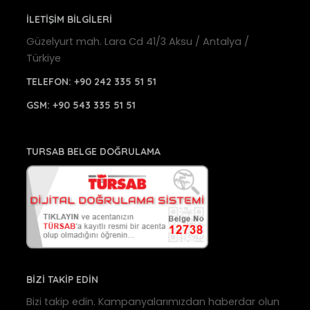
İLETİŞİM BİLGİLERİ
Güzelyurt mah. Lara Cd 41/3 Aksu / Antalya /
Türkiye
TELEFON:
+90 242 335 51 51
GSM:
+90 543 335 51 51
TURSAB BELGE DOĞRULAMA
BİZİ TAKİP EDİN
Bizi takip edin. Kampanyalarımızdan haberdar olun