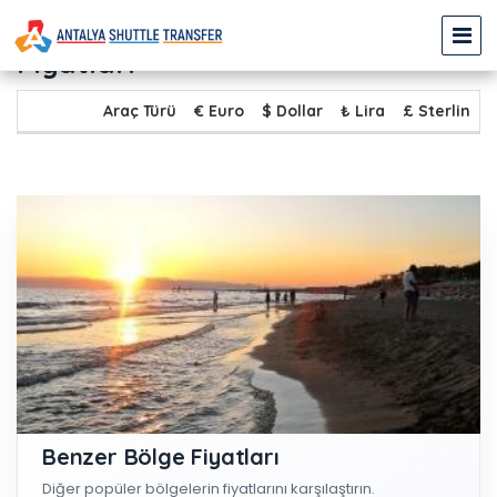
TİTREYENGÖL - ÇOLAKLI Transfer
Fiyatları
Araç Türü
€ Euro
$ Dollar
₺ Lira
£ Sterlin
Benzer Bölge Fiyatları
Diğer popüler bölgelerin fiyatlarını karşılaştırın.