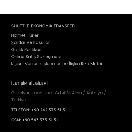
SHUTTLE-EKONOMIK TRANSFER
Hizmet Türleri
Şartlar Ve Koşullar
Gizlilik Politikası
Online Satış Sözleşmesi
Kişisel Verilerin İşlenmesine İlişkin Rıza Metni
İLETİŞİM BİLGİLERİ
Güzelyurt mah. Lara Cd 41/3 Aksu / Antalya /
Türkiye
TELEFON:
+90 242 335 51 51
GSM:
+90 543 335 51 51