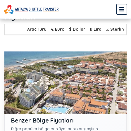
SİDE - GÜNDOĞDU Transfer
Fiyatları
Araç Türü
€ Euro
$ Dollar
₺ Lira
£ Sterlin
Benzer Bölge Fiyatları
Diğer popüler bölgelerin fiyatlarını karşılaştırın.