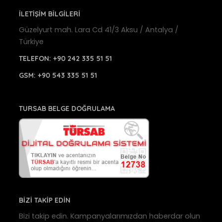
İLETİŞİM BİLGİLERİ
Güzelyurt mah. Lara Cd 41/3 Aksu / Antalya /
Türkiye
TELEFON:
+90 242 335 51 51
GSM:
+90 543 335 51 51
TURSAB BELGE DOĞRULAMA
BİZİ TAKİP EDİN
Bizi takip edin. Kampanyalarımızdan haberdar olun