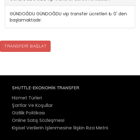
GÜNDOĞDU GÜNDOĞDU vip transfer ücretleri ₺ 0' den
başlamaktadır.
TRANSFERI BAŞLAT
SHUTTLE-EKONOMIK TRANSFER
Hizmet Türleri
Şartlar Ve Koşullar
Gizlilik Politikası
Online Satış Sözleşmesi
Kişisel Verilerin İşlenmesine İlişkin Rıza Metni