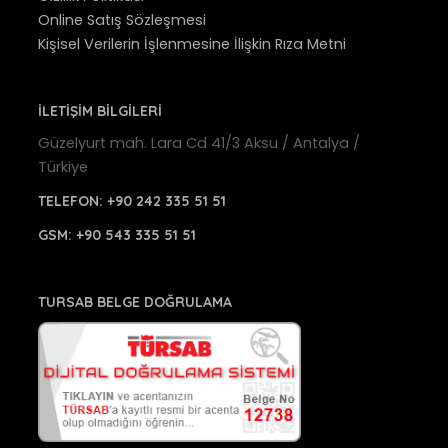
Online Satış Sözleşmesi
Kişisel Verilerin İşlenmesine İlişkin Rıza Metni
İLETİŞİM BİLGİLERİ
Güzelyurt mah. Lara Cd 41/3 Aksu / Antalya /
Türkiye
TELEFON:
+90 242 335 51 51
GSM:
+90 543 335 51 51
TURSAB BELGE DOĞRULAMA