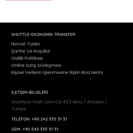
SHUTTLE-EKONOMIK TRANSFER
Hizmet Türleri
Şartlar Ve Koşullar
Gizlilik Politikası
Online Satış Sözleşmesi
Kişisel Verilerin İşlenmesine İlişkin Rıza Metni
İLETİŞİM BİLGİLERİ
Güzelyurt mah. Lara Cd 41/3 Aksu / Antalya /
Türkiye
TELEFON:
+90 242 335 51 51
GSM:
+90 543 335 51 51