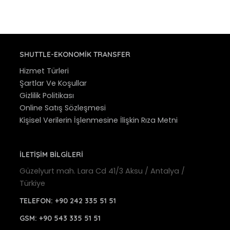
SHUTTLE-EKONOMIK TRANSFER
Hizmet Türleri
Şartlar Ve Koşullar
Gizlilik Politikası
Online Satış Sözleşmesi
Kişisel Verilerin İşlenmesine İlişkin Rıza Metni
İLETİŞİM BİLGİLERİ
Güzelyurt mah. Lara Cd 41/3 Aksu / Antalya /
Türkiye
TELEFON:
+90 242 335 51 51
GSM:
+90 543 335 51 51