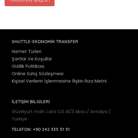
TRANSFERI BAŞLAT
SHUTTLE-EKONOMIK TRANSFER
Hizmet Türleri
Şartlar Ve Koşullar
Gizlilik Politikası
Online Satış Sözleşmesi
Kişisel Verilerin İşlenmesine İlişkin Rıza Metni
İLETİŞİM BİLGİLERİ
Güzelyurt mah. Lara Cd 41/3 Aksu / Antalya /
Türkiye
TELEFON:
+90 242 335 51 51