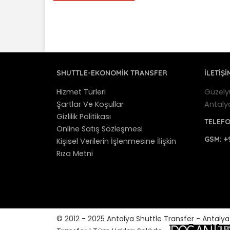
SHUTTLE-EKONOMIK TRANSFER
İLETİŞİ
Hizmet Türleri
Güzely
Şartlar Ve Koşullar
Antaly
Gizlilik Politikası
TELEF
Online Satış Sözleşmesi
GSM:
+
Kişisel Verilerin İşlenmesine İlişkin
Rıza Metni
© 2012 - 2025 Antalya Shuttle Transfer - Antaly