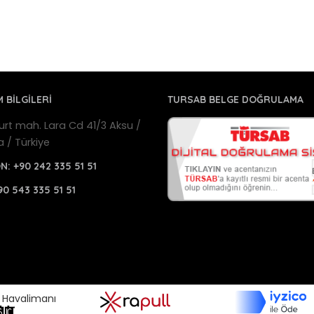
M BİLGİLERİ
TURSAB BELGE DOĞRULAMA
urt mah. Lara Cd 41/3 Aksu /
a / Türkiye
ON:
+90 242 335 51 51
90 543 335 51 51
a Havalimanı