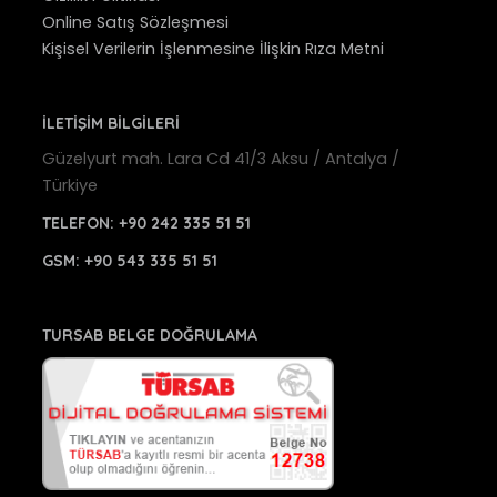
Online Satış Sözleşmesi
Kişisel Verilerin İşlenmesine İlişkin Rıza Metni
İLETİŞİM BİLGİLERİ
Güzelyurt mah. Lara Cd 41/3 Aksu / Antalya /
Türkiye
TELEFON:
+90 242 335 51 51
GSM:
+90 543 335 51 51
TURSAB BELGE DOĞRULAMA