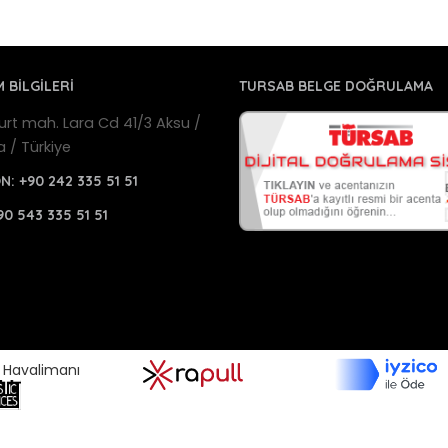
M BİLGİLERİ
TURSAB BELGE DOĞRULAMA
urt mah. Lara Cd 41/3 Aksu /
a / Türkiye
ON:
+90 242 335 51 51
90 543 335 51 51
a Havalimanı