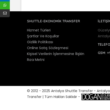
SHUTTLE-EKONOMIK TRANSFER
İLETİŞİ
Hizmet Türleri
Güzely
Şartlar Ve Koşullar
Antaly
Gizlilik Politikası
TELEF
Online Satış Sözleşmesi
GSM:
+
Kişisel Verilerin İşlenmesine İlişkin
Rıza Metni
© 2012 - 2025 Antalya Shuttle Transfer - Antaly
Transfer | Tüm Hakları Saklıdır -