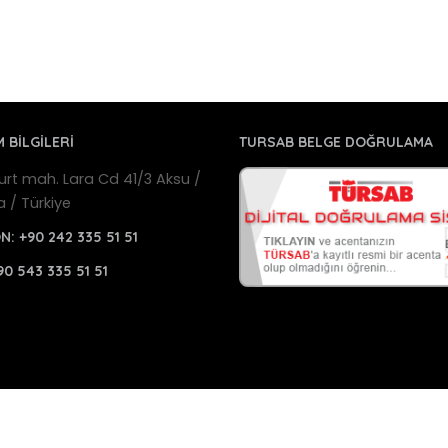
M BİLGİLERİ
TURSAB BELGE DOĞRULAMA
urt mah. Lara Cd 41/3 Aksu /
a / Türkiye
ON:
+90 242 335 51 51
90 543 335 51 51
a Havalimanı