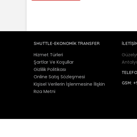
SHUTTLE-EKONOMIK TRANSFER
İLETİŞİ
Hizmet Türleri
Güzely
Şartlar Ve Koşullar
Antaly
Gizlilik Politikası
TELEF
Online Satış Sözleşmesi
GSM:
+
Kişisel Verilerin İşlenmesine İlişkin
Rıza Metni
© 2012 - 2025 Antalya Shuttle Transfer - Antaly