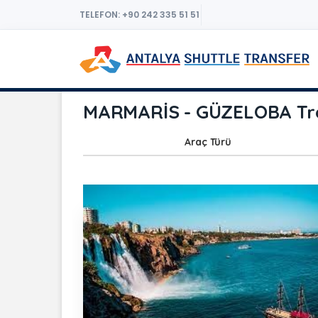
TELEFON: +90 242 335 51 51
MARMARİS - GÜZELOBA Tran
Araç Türü