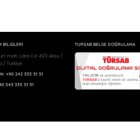
M BİLGİLERİ
TURSAB BELGE DOĞRULAMA
urt mah. Lara Cd 41/3 Aksu /
a / Türkiye
ON:
+90 242 335 51 51
90 543 335 51 51
a Havalimanı