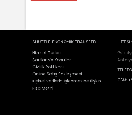
SHUTTLE-EKONOMIK TRANSFER
İLETİŞİ
Hizmet Türleri
Güzely
Şartlar Ve Koşullar
Antaly
Gizlilik Politikası
TELEF
Online Satış Sözleşmesi
GSM:
+
Kişisel Verilerin İşlenmesine İlişkin
Rıza Metni
© 2012 - 2025 Antalya Shuttle Transfer - Antaly