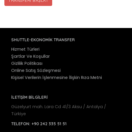
TRANSFERI BAŞLAT
SHUTTLE-EKONOMIK TRANSFER
Hizmet Türleri
Şartlar Ve Koşullar
Gizlilik Politikası
Online Satış Sözleşmesi
Kişisel Verilerin İşlenmesine İlişkin Rıza Metni
İLETİŞİM BİLGİLERİ
Güzelyurt mah. Lara Cd 41/3 Aksu / Antalya /
Türkiye
TELEFON:
+90 242 335 51 51