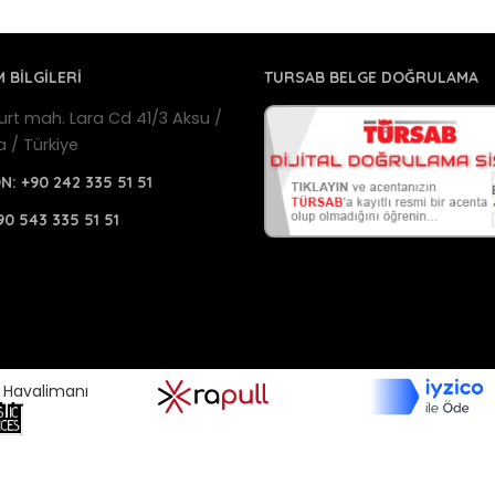
M BİLGİLERİ
TURSAB BELGE DOĞRULAMA
urt mah. Lara Cd 41/3 Aksu /
a / Türkiye
ON:
+90 242 335 51 51
90 543 335 51 51
a Havalimanı