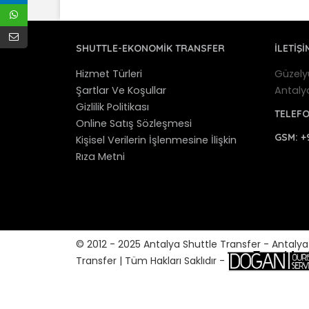
SHUTTLE-EKONOMIK TRANSFER
İLETİŞİ
Hizmet Türleri
Güzely
Şartlar Ve Koşullar
Antaly
Gizlilik Politikası
TELEF
Online Satış Sözleşmesi
GSM:
+
Kişisel Verilerin İşlenmesine İlişkin
Rıza Metni
© 2012 - 2025 Antalya Shuttle Transfer - Antaly
Transfer | Tüm Hakları Saklıdır -