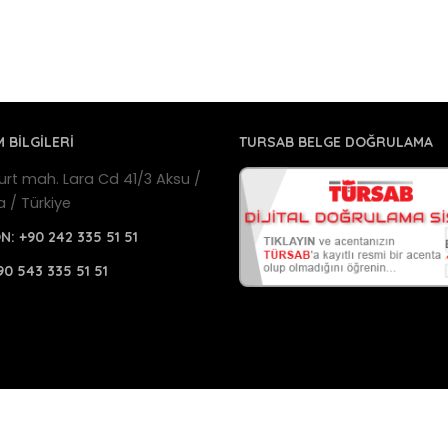
M BİLGİLERİ
TURSAB BELGE DOĞRULAMA
urt mah. Lara Cd 41/3 Aksu /
a / Türkiye
ON:
+90 242 335 51 51
90 543 335 51 51
a Havalimanı