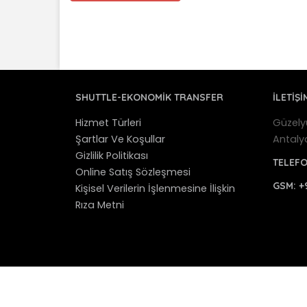
SHUTTLE-EKONOMIK TRANSFER
İLETİŞİ
Hizmet Türleri
Güzely
Şartlar Ve Koşullar
Antaly
Gizlilik Politikası
TELEF
Online Satış Sözleşmesi
GSM:
+
Kişisel Verilerin İşlenmesine İlişkin
Rıza Metni
© 2012 - 2025 Antalya Shuttle Transfer - Antaly