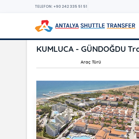
TELEFON: +90 242 335 51 51
KUMLUCA - GÜNDOĞDU Tran
Araç Türü