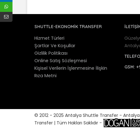
SHUTTLE-EKONOMIK TRANSFER
İLETİŞİ
Hizmet Türleri
Güzely
Şartlar Ve Koşullar
Antaly
Gizlilik Politikası
TELEF
Online Satış Sözleşmesi
GSM:
+
Kişisel Verilerin İşlenmesine İlişkin
Rıza Metni
© 2012 - 2025 Antalya Shuttle Transfer - Antaly
Transfer | Tüm Hakları Saklıdır -