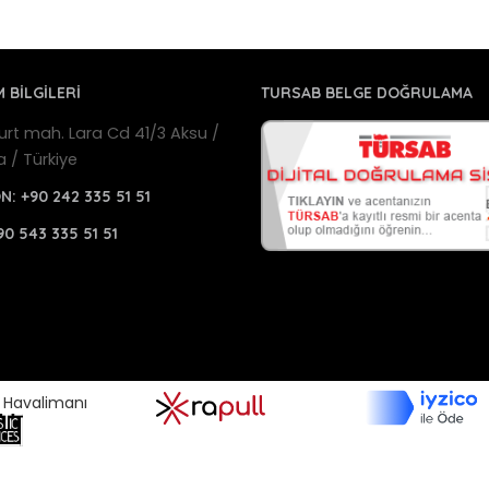
M BİLGİLERİ
TURSAB BELGE DOĞRULAMA
urt mah. Lara Cd 41/3 Aksu /
a / Türkiye
ON:
+90 242 335 51 51
90 543 335 51 51
a Havalimanı