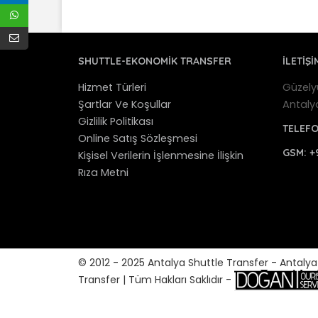
SHUTTLE-EKONOMIK TRANSFER
İLETİŞİ
Hizmet Türleri
Güzely
Şartlar Ve Koşullar
Antaly
Gizlilik Politikası
TELEF
Online Satış Sözleşmesi
GSM:
+
Kişisel Verilerin İşlenmesine İlişkin
Rıza Metni
© 2012 - 2025 Antalya Shuttle Transfer - Antaly
Transfer | Tüm Hakları Saklıdır -