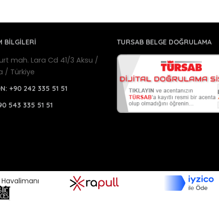
M BİLGİLERİ
TURSAB BELGE DOĞRULAMA
urt mah. Lara Cd 41/3 Aksu /
a / Türkiye
ON:
+90 242 335 51 51
90 543 335 51 51
a Havalimanı