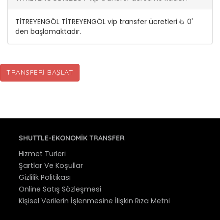
TİTREYENGÖL TİTREYENGÖL vip transfer ücretleri ₺ 0'
den başlamaktadır.
TRANSFERI BAŞLAT
SHUTTLE-EKONOMIK TRANSFER
Hizmet Türleri
Şartlar Ve Koşullar
Gizlilik Politikası
Online Satış Sözleşmesi
Kişisel Verilerin İşlenmesine İlişkin Rıza Metni