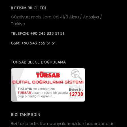
İLETİŞİM BİLGİLERİ
Güzelyurt mah. Lara Cd 41/3 Aksu / Antalya /
Türkiye
TELEFON:
+90 242 335 51 51
GSM:
+90 543 335 51 51
TURSAB BELGE DOĞRULAMA
BİZİ TAKİP EDİN
Bizi takip edin. Kampanyalarımızdan haberdar olun