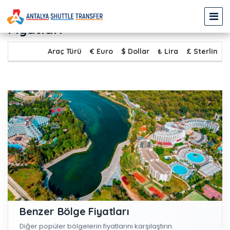
KIZILOT - TİTREYENGÖL Transfer
Fiyatları
Araç Türü
€ Euro
$ Dollar
₺ Lira
£ Sterlin
Benzer Bölge Fiyatları
Diğer popüler bölgelerin fiyatlarını karşılaştırın.