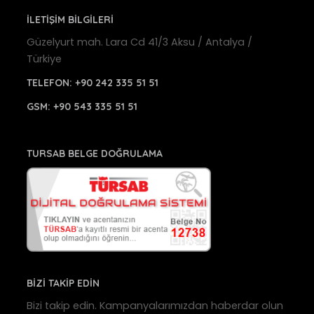
İLETİŞİM BİLGİLERİ
Güzelyurt mah. Lara Cd 41/3 Aksu / Antalya /
Türkiye
TELEFON:
+90 242 335 51 51
GSM:
+90 543 335 51 51
TURSAB BELGE DOĞRULAMA
BİZİ TAKİP EDİN
Bizi takip edin. Kampanyalarımızdan haberdar olun