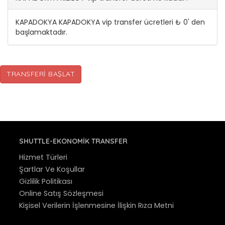
KAPADOKYA KAPADOKYA vip transfer ücretleri ₺ 0' den
başlamaktadır.
TRANSFERI BAŞLAT
SHUTTLE-EKONOMIK TRANSFER
Hizmet Türleri
Şartlar Ve Koşullar
Gizlilik Politikası
Online Satış Sözleşmesi
Kişisel Verilerin İşlenmesine İlişkin Rıza Metni