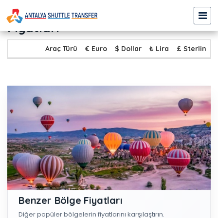
KIZILOT - KAPADOKYA Transfer
Fiyatları
Araç Türü
€ Euro
$ Dollar
₺ Lira
£ Sterlin
Benzer Bölge Fiyatları
Diğer popüler bölgelerin fiyatlarını karşılaştırın.