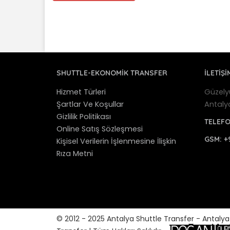
SHUTTLE-EKONOMIK TRANSFER
İLETİŞİ
Hizmet Türleri
Güzely
Şartlar Ve Koşullar
Antaly
Gizlilik Politikası
TELEF
Online Satış Sözleşmesi
GSM:
+
Kişisel Verilerin İşlenmesine İlişkin
Rıza Metni
© 2012 - 2025 Antalya Shuttle Transfer - Antaly