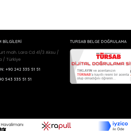
M BİLGİLERİ
TURSAB BELGE DOĞRULAMA
urt mah. Lara Cd 41/3 Aksu /
a / Türkiye
ON:
+90 242 335 51 51
90 543 335 51 51
a Havalimanı