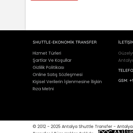
SHUTTLE-EKONOMIK TRANSFER
İLETİŞİ
Hizmet Türleri
Güzely
Şartlar Ve Koşullar
Antaly
Gizlilik Politikası
TELEF
Online Satış Sözleşmesi
GSM:
+
Kişisel Verilerin İşlenmesine İlişkin
Rıza Metni
© 2012 - 2025 Antalya Shuttle Transfer - Antaly