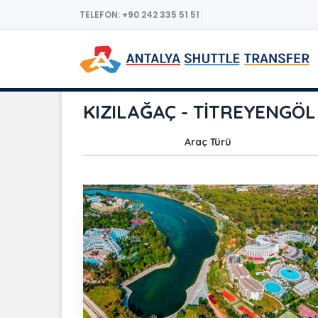
TELEFON: +90 242 335 51 51
KIZILAĞAÇ - TİTREYENGÖL 
Araç Türü