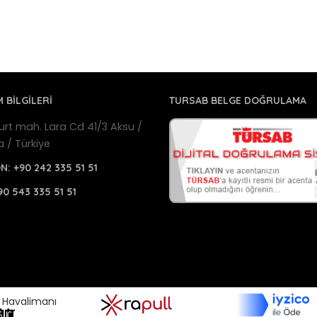
M BİLGİLERİ
TURSAB BELGE DOĞRULAMA
urt mah. Lara Cd 41/3 Aksu /
a / Türkiye
ON:
+90 242 335 51 51
90 543 335 51 51
a Havalimanı