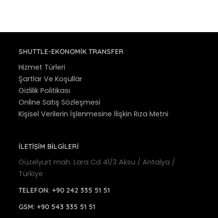
SHUTTLE-EKONOMIK TRANSFER
Hizmet Türleri
Şartlar Ve Koşullar
Gizlilik Politikası
Online Satış Sözleşmesi
Kişisel Verilerin İşlenmesine İlişkin Rıza Metni
İLETİŞİM BİLGİLERİ
Güzelyurt mah. Lara Cd 41/3 Aksu / Antalya /
Türkiye
TELEFON:
+90 242 335 51 51
GSM:
+90 543 335 51 51