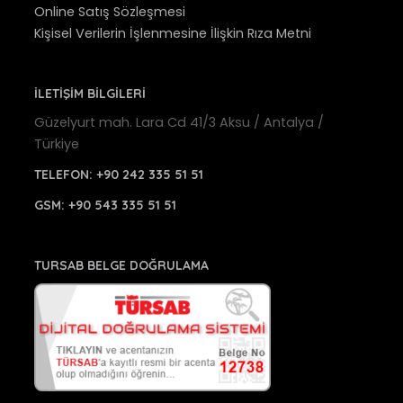
Online Satış Sözleşmesi
Kişisel Verilerin İşlenmesine İlişkin Rıza Metni
İLETİŞİM BİLGİLERİ
Güzelyurt mah. Lara Cd 41/3 Aksu / Antalya /
Türkiye
TELEFON:
+90 242 335 51 51
GSM:
+90 543 335 51 51
TURSAB BELGE DOĞRULAMA