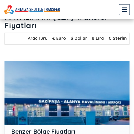
KEMER - TEKİROVA - GAZİPAŞA
HAVALİMANI (GZP) Transfer
Fiyatları
Araç Türü
€ Euro
$ Dollar
₺ Lira
£ Sterlin
Benzer Bölge Fiyatları