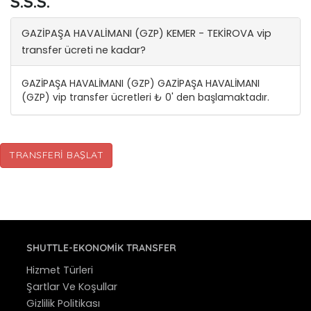
S.S.S.
GAZİPAŞA HAVALİMANI (GZP) KEMER - TEKİROVA vip
transfer ücreti ne kadar?
GAZİPAŞA HAVALİMANI (GZP) GAZİPAŞA HAVALİMANI
(GZP) vip transfer ücretleri ₺ 0' den başlamaktadır.
TRANSFERI BAŞLAT
SHUTTLE-EKONOMIK TRANSFER
Hizmet Türleri
Şartlar Ve Koşullar
Gizlilik Politikası