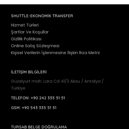
SHUTTLE-EKONOMIK TRANSFER
Hizmet Türleri
Şartlar Ve Koşullar
Gizlilik Politikası
Online Satış Sözleşmesi
Kişisel Verilerin İşlenmesine İlişkin Rıza Metni
İLETİŞİM BİLGİLERİ
Güzelyurt mah. Lara Cd 41/3 Aksu / Antalya /
Türkiye
TELEFON:
+90 242 335 51 51
GSM:
+90 543 335 51 51
TURSAB BELGE DOĞRULAMA