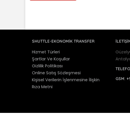
SHUTTLE-EKONOMIK TRANSFER
İLETİŞİ
Hizmet Türleri
Güzely
Şartlar Ve Koşullar
Antaly
Gizlilik Politikası
TELEF
Online Satış Sözleşmesi
GSM:
+
Kişisel Verilerin İşlenmesine İlişkin
Rıza Metni
© 2012 - 2025 Antalya Shuttle Transfer - Antaly