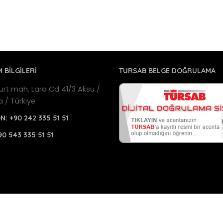
M BİLGİLERİ
TURSAB BELGE DOĞRULAMA
urt mah. Lara Cd 41/3 Aksu /
a / Türkiye
ON:
+90 242 335 51 51
90 543 335 51 51
a Havalimanı