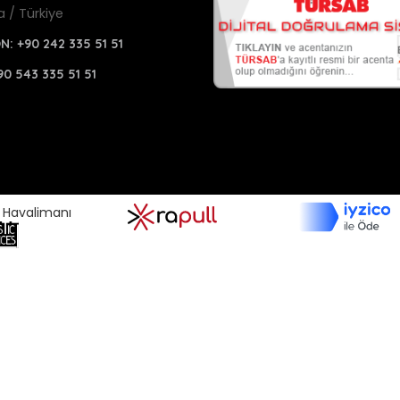
a / Türkiye
ON:
+90 242 335 51 51
90 543 335 51 51
a Havalimanı