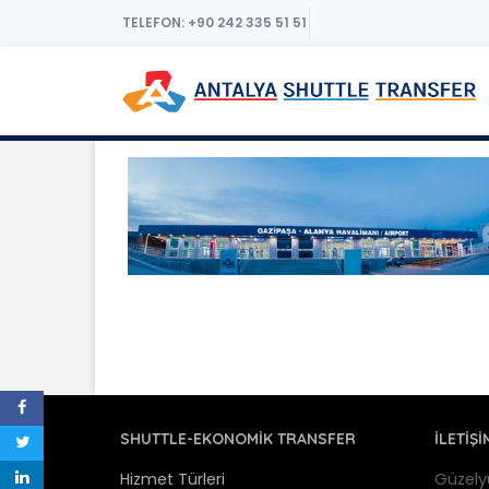
TELEFON: +90 242 335 51 51
SHUTTLE-EKONOMIK TRANSFER
İLETİŞİ
Hizmet Türleri
Güzely