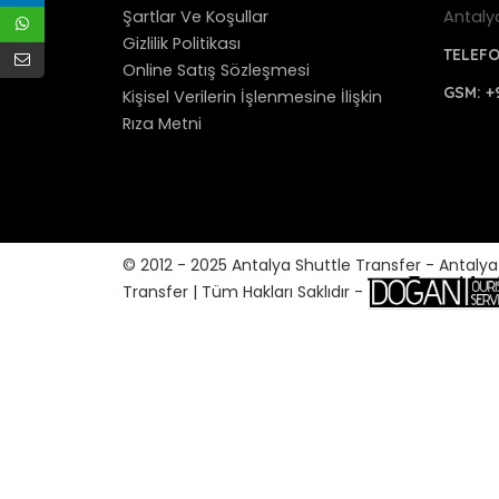
Şartlar Ve Koşullar
Antaly
Gizlilik Politikası
TELEF
Online Satış Sözleşmesi
GSM:
+
Kişisel Verilerin İşlenmesine İlişkin
Rıza Metni
© 2012 - 2025 Antalya Shuttle Transfer - Antaly
Transfer | Tüm Hakları Saklıdır -