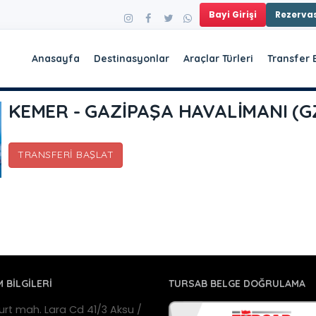
Bayi Girişi
Rezerv
Anasayfa
Destinasyonlar
Araçlar Türleri
Transfer 
KEMER - GAZİPAŞA HAVALİMANI (GZ
TRANSFERI BAŞLAT
M BİLGİLERİ
TURSAB BELGE DOĞRULAMA
urt mah. Lara Cd 41/3 Aksu /