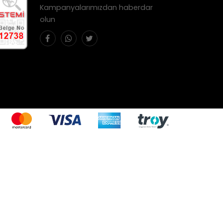
Kampanyalarımızdan haberdar
olun