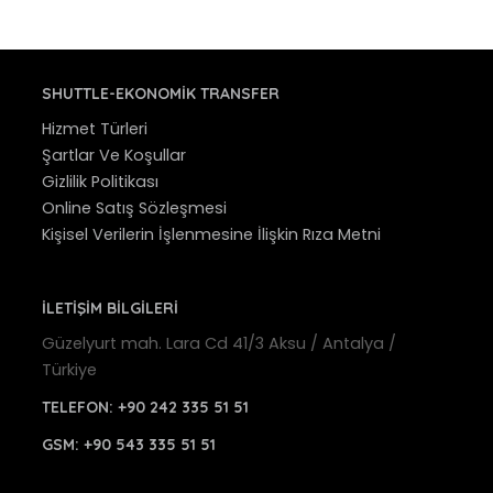
SHUTTLE-EKONOMIK TRANSFER
Hizmet Türleri
Şartlar Ve Koşullar
Gizlilik Politikası
Online Satış Sözleşmesi
Kişisel Verilerin İşlenmesine İlişkin Rıza Metni
İLETİŞİM BİLGİLERİ
Güzelyurt mah. Lara Cd 41/3 Aksu / Antalya /
Türkiye
TELEFON:
+90 242 335 51 51
GSM:
+90 543 335 51 51