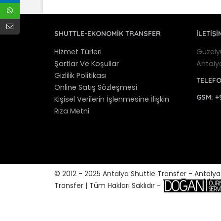
SHUTTLE-EKONOMIK TRANSFER
İLETİŞİ
Hizmet Türleri
Güzely
Şartlar Ve Koşullar
Antaly
Gizlilik Politikası
TELEF
Online Satış Sözleşmesi
GSM:
+
Kişisel Verilerin İşlenmesine İlişkin
Rıza Metni
© 2012 - 2025 Antalya Shuttle Transfer - Antaly
Transfer | Tüm Hakları Saklıdır -