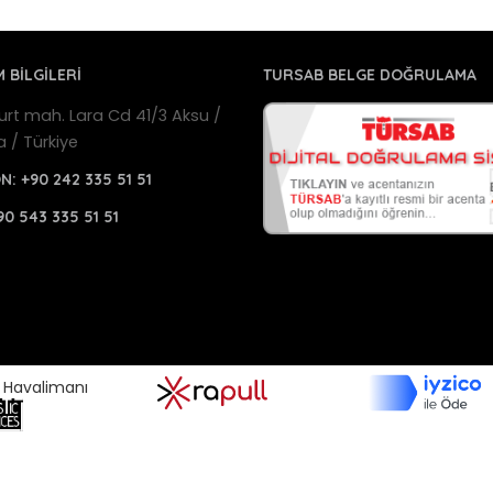
M BİLGİLERİ
TURSAB BELGE DOĞRULAMA
urt mah. Lara Cd 41/3 Aksu /
a / Türkiye
ON:
+90 242 335 51 51
90 543 335 51 51
a Havalimanı