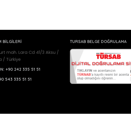
M BİLGİLERİ
TURSAB BELGE DOĞRULAMA
urt mah. Lara Cd 41/3 Aksu /
a / Türkiye
ON:
+90 242 335 51 51
90 543 335 51 51
a Havalimanı