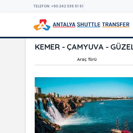
TELEFON: +90 242 335 51 51
KEMER - ÇAMYUVA - GÜZELO
Araç Türü