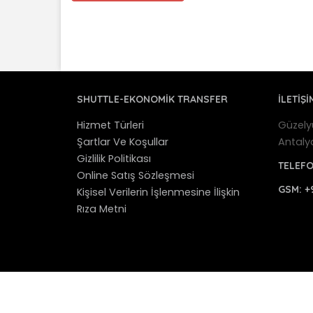
SHUTTLE-EKONOMIK TRANSFER
İLETİŞİ
Hizmet Türleri
Güzely
Şartlar Ve Koşullar
Antaly
Gizlilik Politikası
TELEF
Online Satış Sözleşmesi
GSM:
+
Kişisel Verilerin İşlenmesine İlişkin
Rıza Metni
© 2012 - 2025 Antalya Shuttle Transfer - Antaly