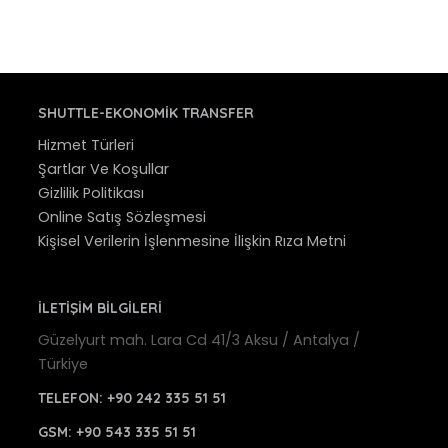
SHUTTLE-EKONOMIK TRANSFER
Hizmet Türleri
Şartlar Ve Koşullar
Gizlilik Politikası
Online Satış Sözleşmesi
Kişisel Verilerin İşlenmesine İlişkin Rıza Metni
İLETİŞİM BİLGİLERİ
Güzelyurt mah. Lara Cd 41/3 Aksu / Antalya /
Türkiye
TELEFON:
+90 242 335 51 51
GSM:
+90 543 335 51 51