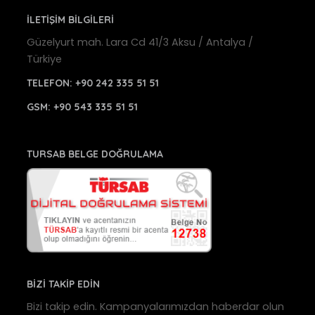
İLETİŞİM BİLGİLERİ
Güzelyurt mah. Lara Cd 41/3 Aksu / Antalya /
Türkiye
TELEFON:
+90 242 335 51 51
GSM:
+90 543 335 51 51
TURSAB BELGE DOĞRULAMA
BİZİ TAKİP EDİN
Bizi takip edin. Kampanyalarımızdan haberdar olun