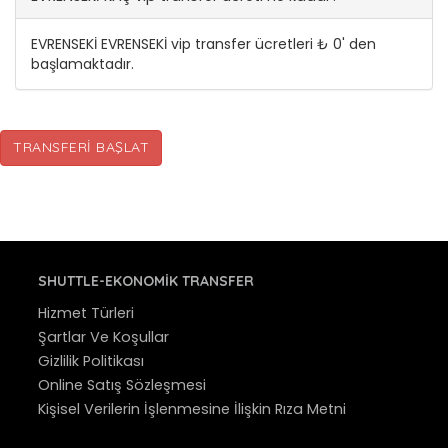
EVRENSEKİ EVRENSEKİ vip transfer ücretleri ₺ 0' den
başlamaktadır.
TRANSFERI BAŞLAT
SHUTTLE-EKONOMIK TRANSFER
Hizmet Türleri
Şartlar Ve Koşullar
Gizlilik Politikası
Online Satış Sözleşmesi
Kişisel Verilerin İşlenmesine İlişkin Rıza Metni