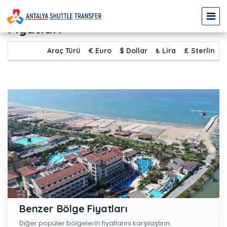
KAŞ - EVRENSEKİ Transfer
Fiyatları
Araç Türü
€ Euro
$ Dollar
₺ Lira
£ Sterlin
Benzer Bölge Fiyatları
Diğer popüler bölgelerin fiyatlarını karşılaştırın.