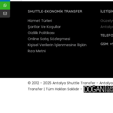
SHUTTLE-EKONOMIK TRANSFER
İLETİŞİ
Hizmet Türleri
Güzely
Şartlar Ve Koşullar
Antaly
Gizlilik Politikası
TELEF
Online Satış Sözleşmesi
GSM:
+
Kişisel Verilerin İşlenmesine İlişkin
Rıza Metni
© 2012 - 2025 Antalya Shuttle Transfer - Antaly
Transfer | Tüm Hakları Saklıdır -