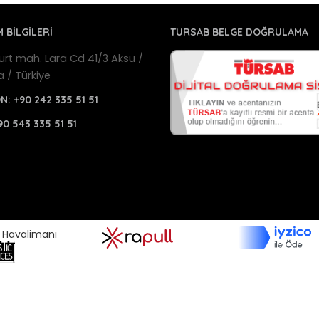
M BİLGİLERİ
TURSAB BELGE DOĞRULAMA
urt mah. Lara Cd 41/3 Aksu /
a / Türkiye
ON:
+90 242 335 51 51
90 543 335 51 51
a Havalimanı