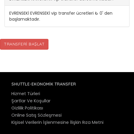
EVRENSEKİ EVRENSEKİ vip transfer ücretleri ₺ 0' den
başlamaktadır.
TRANSFERI BAŞLAT
SHUTTLE-EKONOMIK TRANSFER
Hizmet Türleri
Şartlar Ve Koşullar
Gizlilik Politikası
Online Satış Sözleşmesi
Kişisel Verilerin İşlenmesine İlişkin Rıza Metni