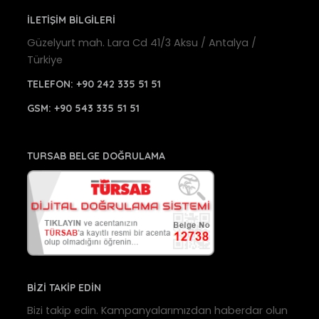
İLETİŞİM BİLGİLERİ
Güzelyurt mah. Lara Cd 41/3 Aksu / Antalya /
Türkiye
TELEFON:
+90 242 335 51 51
GSM:
+90 543 335 51 51
TURSAB BELGE DOĞRULAMA
BİZİ TAKİP EDİN
Bizi takip edin. Kampanyalarımızdan haberdar olun