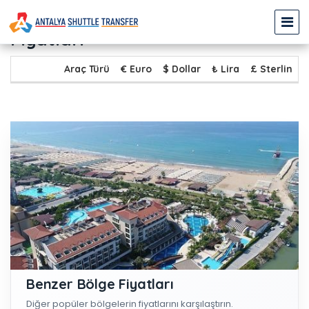
KARGICAK - EVRENSEKİ Transfer
Fiyatları
Araç Türü
€ Euro
$ Dollar
₺ Lira
£ Sterlin
Benzer Bölge Fiyatları
Diğer popüler bölgelerin fiyatlarını karşılaştırın.