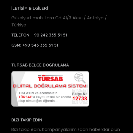
İLETİŞİM BİLGİLERİ
Güzelyurt mah. Lara Cd 41/3 Aksu / Antalya /
Türkiye
TELEFON:
+90 242 335 51 51
GSM:
+90 543 335 51 51
TURSAB BELGE DOĞRULAMA
BİZİ TAKİP EDİN
Bizi takip edin. Kampanyalarımızdan haberdar olun