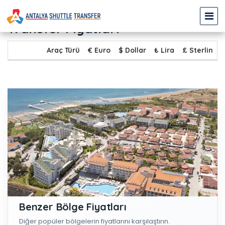
KAPADOKYA - GÜNDOĞDU
Transfer Fiyatları
Araç Türü
€ Euro
$ Dollar
₺ Lira
£ Sterlin
Benzer Bölge Fiyatları
Diğer popüler bölgelerin fiyatlarını karşılaştırın.