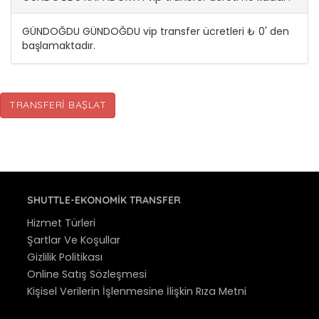
GÜNDOĞDU GÜNDOĞDU vip transfer ücretleri ₺ 0' den
başlamaktadır.
TRANSFERI BAŞLAT
SHUTTLE-EKONOMIK TRANSFER
Hizmet Türleri
Şartlar Ve Koşullar
Gizlilik Politikası
Online Satış Sözleşmesi
Kişisel Verilerin İşlenmesine İlişkin Rıza Metni