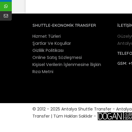
SHUTTLE-EKONOMIK TRANSFER
İLETİŞİ
Hizmet Türleri
Güzely
Şartlar Ve Koşullar
Antaly
Gizlilik Politikası
TELEF
Online Satış Sözleşmesi
GSM:
+
Kişisel Verilerin İşlenmesine İlişkin
Rıza Metni
© 2012 - 2025 Antalya Shuttle Transfer - Antaly
Transfer | Tüm Hakları Saklıdır -