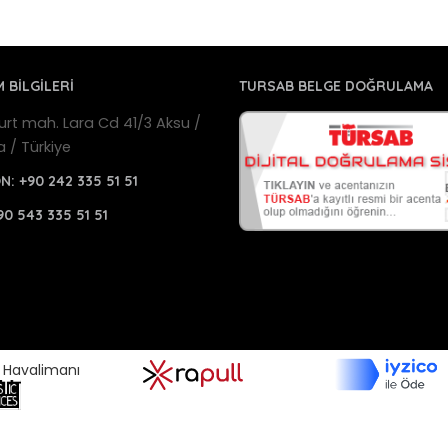
M BİLGİLERİ
TURSAB BELGE DOĞRULAMA
urt mah. Lara Cd 41/3 Aksu /
a / Türkiye
ON:
+90 242 335 51 51
90 543 335 51 51
a Havalimanı